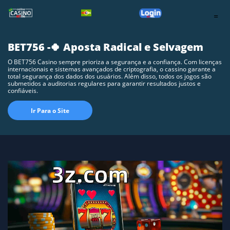
=
BET756 -🍀 Aposta Radical e Selvagem
O BET756 Casino sempre prioriza a segurança e a confiança. Com licenças
internacionais e sistemas avançados de criptografia, o cassino garante a
total segurança dos dados dos usuários. Além disso, todos os jogos são
submetidos a auditorias regulares para garantir resultados justos e
confiáveis.
Ir Para o Site