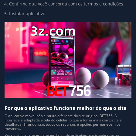
Confirme que você concorda com os termos e condições.
Instalar aplicativo.
Por que o aplicativo funciona melhor do que o site
O aplicativo móvel não é muito diferente do site original BET756. A
interface é adaptada à tela do celular, o que a torna mais compacta e
detalhada. Tirando isso, todos os recursos e opções permanecem os
mesmos..
Para justificar sua escolha em favor do aplicativo, você pode usar as